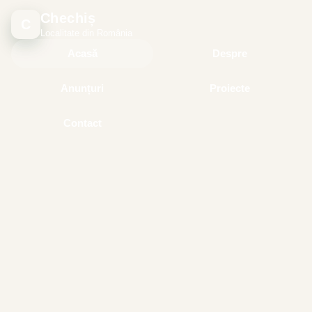
Chechiș
C
Localitate din România
Acasă
Despre
Anunțuri
Proiecte
Contact