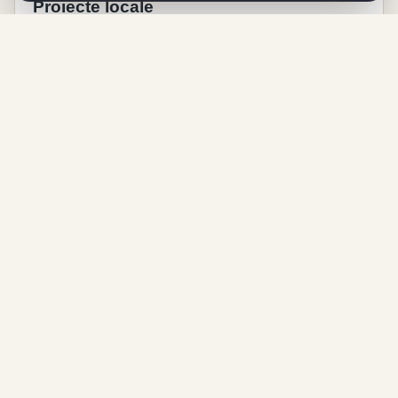
Proiecte locale
Lucrări, investiții și inițiative care contribuie la
dezvoltarea localității și la viața comunității.
Viață comunitară
Evenimente, tradiții, activități culturale și momente
importante din viața satului.
Despre Chechiș
Chechiș este o localitate care merită prezentată cu