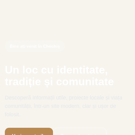
Bine ați venit în Chechiș
Un loc cu identitate,
tradiție și comunitate
Descoperă informații utile, proiecte locale și viața
comunității, într-un site modern, clar și ușor de
folosit.