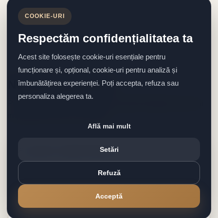
COOKIE-URI
Respectăm confidențialitatea ta
Acest site folosește cookie-uri esențiale pentru
funcționare și, opțional, cookie-uri pentru analiză și
Noutăți importante
îmbunătățirea experienței. Poți accepta, refuza sau
personaliza alegerea ta.
Prima pagină trebuie să pună în față informațiile cele mai
importante pentru comunitate.
Află mai mult
Anunțuri administrative
Setări
Program, informări publice, întreruperi, convocări și
Refuză
alte comunicări utile pentru locuitori.
Acceptă