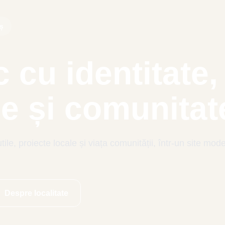
iș
 cu identitate,
ție și comunitat
ile, proiecte locale și viața comunității, într-un site mode
Despre localitate