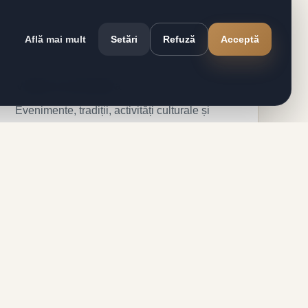
Află mai mult
Setări
Refuză
Acceptă
Viață comunitară
Evenimente, tradiții, activități culturale și
momente importante din viața satului.
adiții