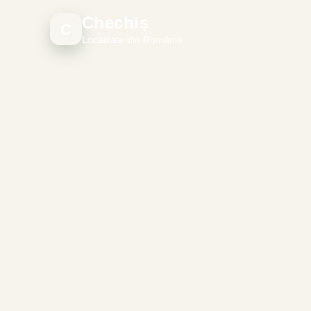
Chechiș
C
Localitate din România