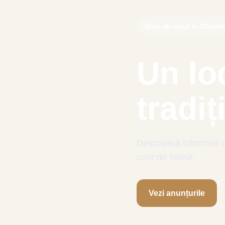
Bine ați venit în Chech
Un loc
tradi
Descoperă informații ut
ușor de folosit.
Vezi anunțurile