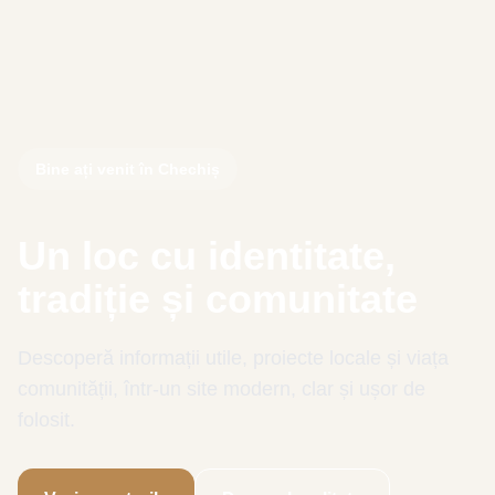
Bine ați venit în Chechiș
Un loc cu identitate,
tradiție și comunitate
Descoperă informații utile, proiecte locale și viața
comunității, într-un site modern, clar și ușor de
folosit.