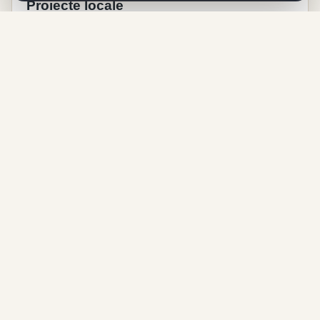
Proiecte locale
Lucrări, investiții și inițiative care contribuie la
dezvoltarea localității și la viața comunității.
Viață comunitară
Evenimente, tradiții, activități culturale și momente
importante din viața satului.
Despre Chechiș
Chechiș este o localitate care merită prezentată cu