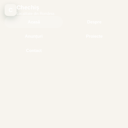
Chechiș
C
Localitate din România
Acasă
Despre
Anunțuri
Proiecte
Contact