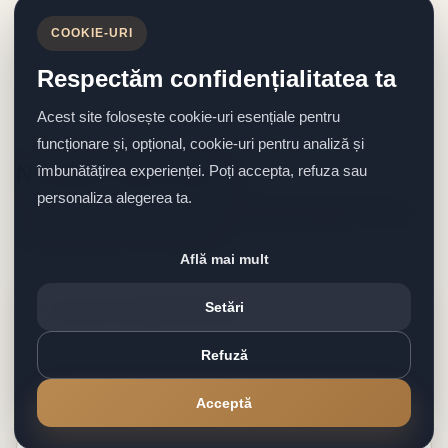
COOKIE-URI
Respectăm confidențialitatea ta
Acest site folosește cookie-uri esențiale pentru
funcționare și, opțional, cookie-uri pentru analiză și
Noutăți importante
îmbunătățirea experienței. Poți accepta, refuza sau
personaliza alegerea ta.
Prima pagină trebuie să pună în față informațiile cele mai
importante pentru comunitate.
Află mai mult
Anunțuri administrative
Setări
Program, informări publice, întreruperi, convocări și
Refuză
alte comunicări utile pentru locuitori.
Acceptă